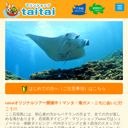
はじめての方へ（ご注意事項）はこちら
taitaiオリジナルツアー開催中！マンタ・海ガメ・ニモに会いに行
こう!!!
ここ石垣島には、初心者の方からベテランの方まで、全ての方が楽し
める海があります。石垣島ダイビング・マリンショップtaitaiではシュ
ノーケル・体験ダイビング・FUNダイビングと各々担当のスタッフが
いるのでそれぞれ好きなコースで遊べます。もちろんファミリー・お