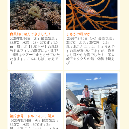
台風前に遊んできました！
まさかの穏やか
2026年8月6日（木）最高気温：
2026年8月5日（水）最高気温：
33.9℃ 水温：28～29℃波：1.5
33.9℃ 水温：30℃波：2.5ｍ
ｍ 風：北【お知らせ】台風13
風：北こんにちは、しょうきで
号ドルフィンの影響により8月7
す台風が近づいてますが、昨日
～9日はツアー中止とさせていた
より穏やかな海でした！！①大
だきます。こんにちは、かえで
崎アカククリの館 ②御神崎え
す。…
び…
第拾参号 ドルフィン、襲来
2026年8月4日（火）最高気温：
34.5℃ 水温：30℃波：2ｍ
風：北東 こんにちは、しょうき