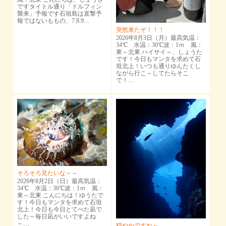
ですタイトル通り「ドルフィン
襲来」予報です石垣島は直撃予
報ではないももの、7.8.9…
突然来たぞ！！！
2026年8月3日（月）最高気温：
34℃ 水温：30℃波：1ｍ 風：
東～北東 ハイサイ～、しょうた
です！今日もマンタを求めて石
垣北上！いつも通りゆんたくし
ながら行こ～してたらそこ
で！…
そろそろ見たいな～～
2026年8月2日（日）最高気温：
34℃ 水温：30℃波：1ｍ 風：
東～北東 こんにちは！ゆうたで
す！今日もマンタを求めて石垣
北上！今日も今日とてべた凪で
した～毎日凪がいいですよね
～…
穏やかですね～