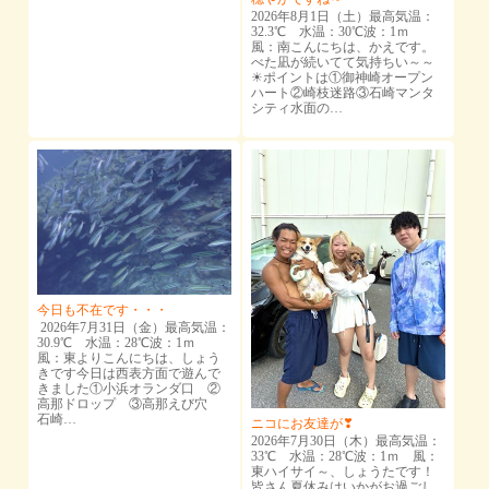
2026年8月1日（土）最高気温：
32.3℃ 水温：30℃波：1ｍ
風：南こんにちは、かえです。
べた凪が続いてて気持ちい～～
☀ポイントは①御神崎オープン
ハート②崎枝迷路③石崎マンタ
シティ水面の…
今日も不在です・・・
2026年7月31日（金）最高気温：
30.9℃ 水温：28℃波：1ｍ
風：東よりこんにちは、しょう
きです今日は西表方面で遊んで
きました①小浜オランダ口 ②
高那ドロップ ③高那えび穴
石崎…
ニコにお友達が❣
2026年7月30日（木）最高気温：
33℃ 水温：28℃波：1ｍ 風：
東ハイサイ～、しょうたです！
皆さん夏休みはいかがお過ごし