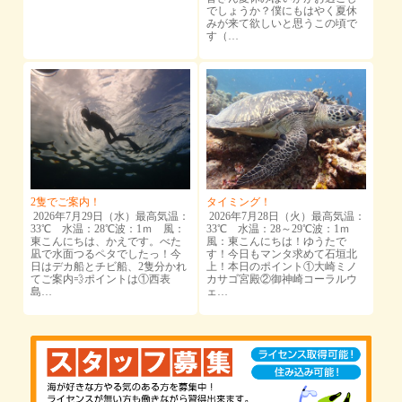
でしょうか？僕にもはやく夏休
みが来て欲しいと思うこの頃で
す（…
2隻でご案内！
タイミング！
2026年7月29日（水）最高気温：
2026年7月28日（火）最高気温：
33℃ 水温：28℃波：1ｍ 風：
33℃ 水温：28～29℃波：1ｍ
東こんにちは、かえです。べた
風：東こんにちは！ゆうたで
凪で水面つるペタでしたっ！今
す！今日もマンタ求めて石垣北
日はデカ船とチビ船、2隻分かれ
上！本日のポイント①大崎ミノ
てご案内💨ポイントは①西表
カサゴ宮殿②御神崎コーラルウ
島…
ェ…